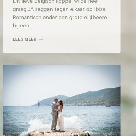
Dit lieve Belgisch koppel wilde heel
graag JA zeggen tegen elkaar op Ibiza.
Romantisch onder een grote olijfboom
bij een…
M&M
LEES MEER
–
SAN
LORENZO
IBIZA