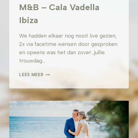
M&B – Cala Vadella
Ibiza
We hadden elkaar nog nooit live gezien,
2x via facetime wensen door gesproken
en opeens was het dan zover…jullie
trouwdag…
M&B
LEES MEER
–
CALA
VADELLA
IBIZA