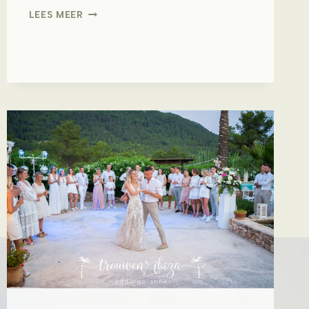
M&A
LEES MEER
–
ES
VEDRA
IBIZA