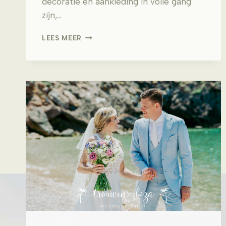
decoratie en aankleding in volle gang
zijn,…
P&R
LEES MEER
–
ST
JOSEP
IBIZA