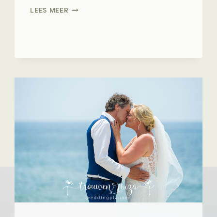
N&M
LEES MEER
–
ES
VEDRA
IBIZA