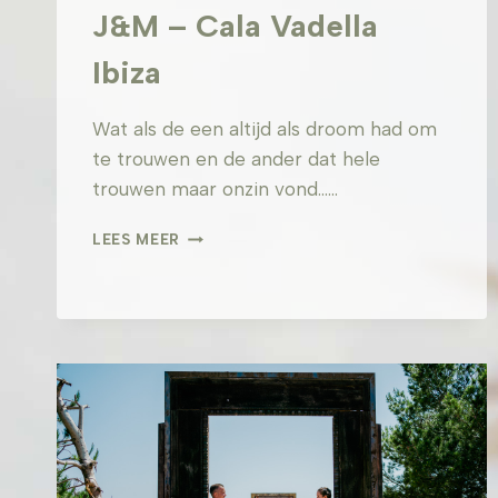
J&M – Cala Vadella
Ibiza
Wat als de een altijd als droom had om
te trouwen en de ander dat hele
trouwen maar onzin vond……
J&M
LEES MEER
–
CALA
VADELLA
IBIZA