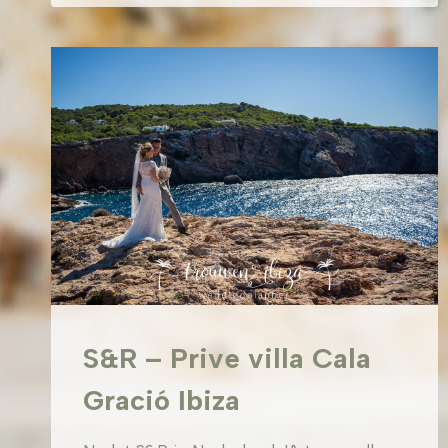
JOSEP
DE
SA
TALAIA
S&R – Prive villa Cala
Gració Ibiza