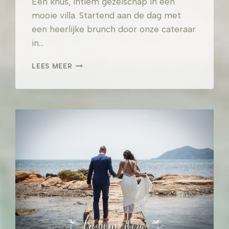
Een knus, intiem gezelschap in een
mooie villa. Startend aan de dag met
een heerlijke brunch door onze cateraar
in…
J&W
LEES MEER
–
PRIVE
VILLA
SAN
LORENZO