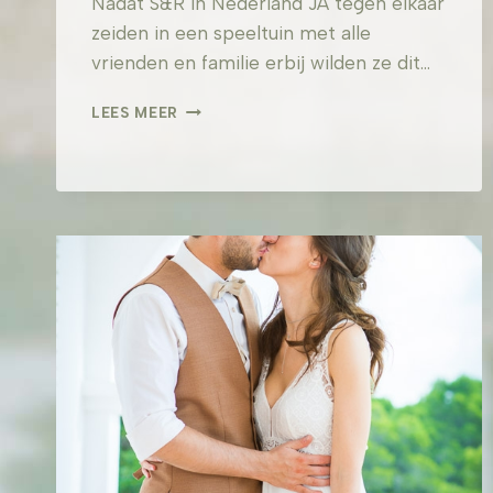
Nadat S&R in Nederland JA tegen elkaar
zeiden in een speeltuin met alle
vrienden en familie erbij wilden ze dit…
S&R
LEES MEER
–
PRIVE
VILLA
CALA
GRACIÓ
IBIZA