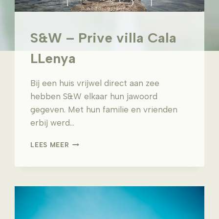
S&W – Prive villa Cala
LLenya
Bij een huis vrijwel direct aan zee
hebben S&W elkaar hun jawoord
gegeven. Met hun familie en vrienden
erbij werd…
S&W
LEES MEER
–
PRIVE
VILLA
CALA
LLENYA