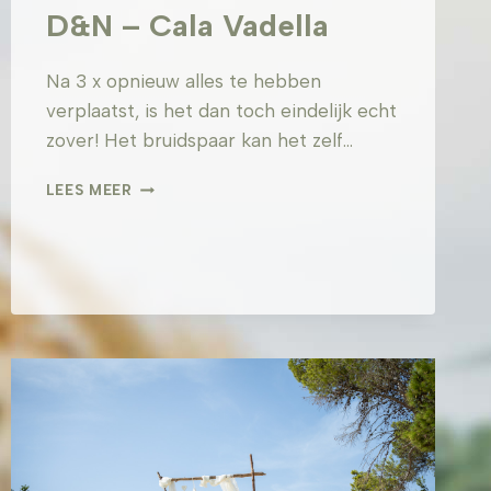
D&N – Cala Vadella
Na 3 x opnieuw alles te hebben
verplaatst, is het dan toch eindelijk echt
zover! Het bruidspaar kan het zelf…
D&N
LEES MEER
–
CALA
VADELLA