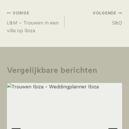
Bericht
VORIGE
VOLGENDE
L&M – Trouwen in een
S&Q
navigatie
villa op Ibiza
Vergelijkbare berichten