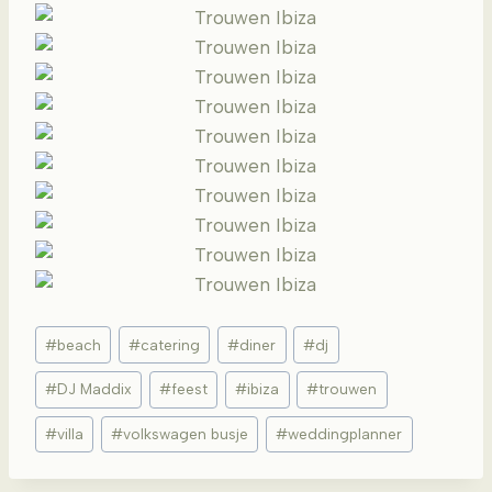
Bericht
#
beach
#
catering
#
diner
#
dj
tags:
#
DJ Maddix
#
feest
#
ibiza
#
trouwen
#
villa
#
volkswagen busje
#
weddingplanner