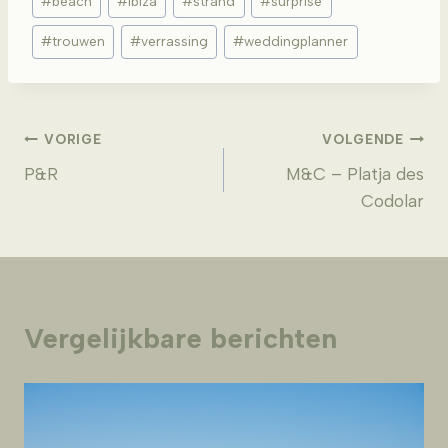
#
beach
#
ibiza
#
strand
#
surprise
tags:
#
trouwen
#
verrassing
#
weddingplanner
Bericht
VORIGE
VOLGENDE
P&R
M&C – Platja des
navigatie
Codolar
Vergelijkbare berichten