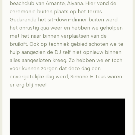
beachclub van Amante, Aiyana. Hier vond de
ceremonie buiten plaats op het terras.
Gedurende het sit-down-dinner buiten werd
het onrustig qua weer en hebben we geholpen
met het naar binnen verplaatsen van de
bruiloft. Ook op techniek gebied schoten we te
hulp aangezien de DJ zelf niet opnieuw binnen
alles aangesloten kreeg. Zo hebben we er toch
voor kunnen zorgen dat deze dag een
onvergetelijke dag werd, Simone & Teus waren
er erg blij mee!