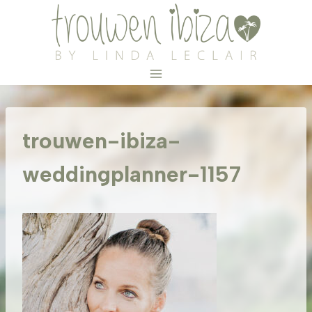
Doorgaan
naar
inhoud
trouwen-ibiza-
weddingplanner-1157