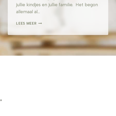
jullie kindjes en jullie familie. Het begon
allemaal al…
L&P
LEES MEER
–
SANT
CARLES
DE
PERALTA
za
?