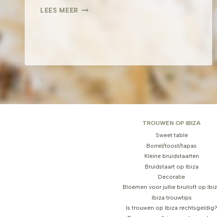
F&S
LEES MEER
TROUWEN OP IBIZA
Sweet table
Borrel/toost/tapas
Kleine bruidstaarten
Bruidstaart op Ibiza
Decoratie
Bloemen voor jullie bruiloft op Ibi
Ibiza trouwtips
Is trouwen op Ibiza rechtsgeldig