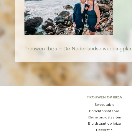
Trouwen Ibiza – De Nederlandse weddingplanner
TROUWEN OP IBIZA
Sweet table
Borrel/toost/tapas
Kleine bruidstaarten
Bruidstaart op Ibiza
Decoratie