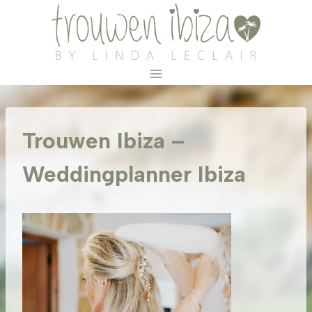
Doorgaan
naar
inhoud
Trouwen Ibiza –
Weddingplanner Ibiza