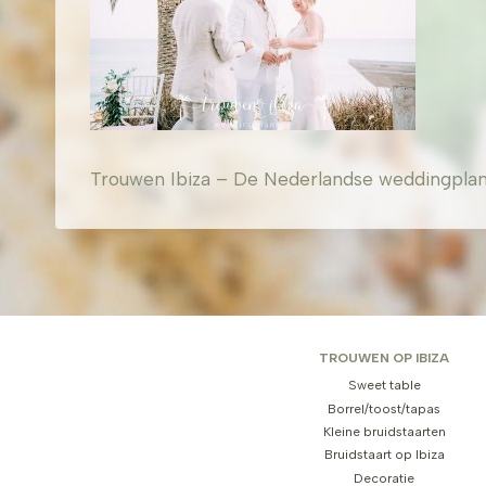
Trouwen Ibiza – De Nederlandse weddingplanner
TROUWEN OP IBIZA
Sweet table
Borrel/toost/tapas
Kleine bruidstaarten
Bruidstaart op Ibiza
Decoratie