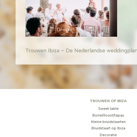
Trouwen Ibiza – De Nederlandse weddingplanner
TROUWEN OP IBIZA
Sweet table
Borrel/toost/tapas
Kleine bruidstaarten
Bruidstaart op Ibiza
Decoratie