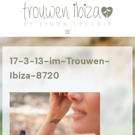
Doorgaan
naar
inhoud
17-3-13-im-Trouwen-
Ibiza-8720