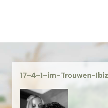
Doorgaan
naar
inhoud
17-4-1-im-Trouwen-Ibi