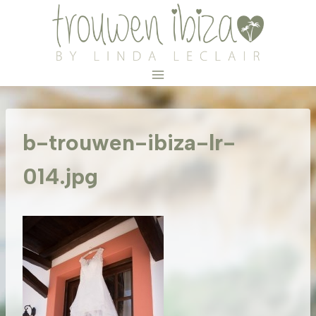
Doorgaan
naar
inhoud
b-trouwen-ibiza-lr-
014.jpg