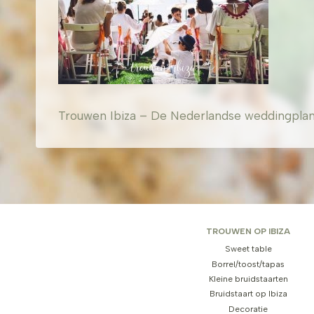
Trouwen Ibiza – De Nederlandse weddingplanner
TROUWEN OP IBIZA
Sweet table
Borrel/toost/tapas
Kleine bruidstaarten
Bruidstaart op Ibiza
Decoratie