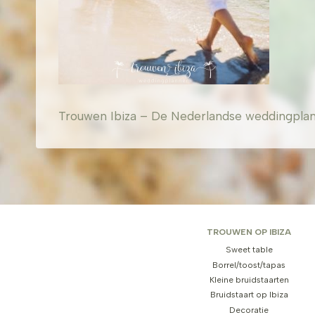
Trouwen Ibiza – De Nederlandse weddingplanner
TROUWEN OP IBIZA
Sweet table
Borrel/toost/tapas
Kleine bruidstaarten
Bruidstaart op Ibiza
Decoratie