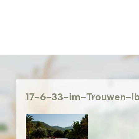
Doorgaan
naar
inhoud
17-6-33-im-Trouwen-I