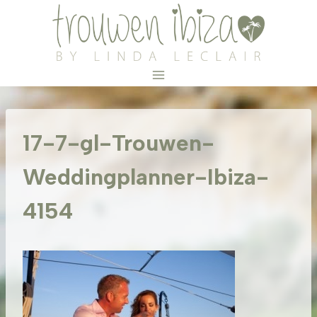
Doorgaan
naar
inhoud
17-7-gl-Trouwen-
Weddingplanner-Ibiza-
4154