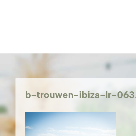
Doorgaan
naar
inhoud
b-trouwen-ibiza-lr-063