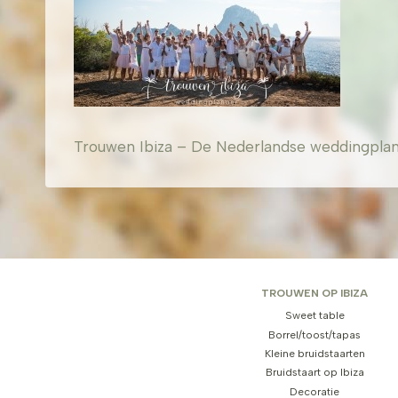
Trouwen Ibiza – De Nederlandse weddingplanner
TROUWEN OP IBIZA
Sweet table
Borrel/toost/tapas
Kleine bruidstaarten
Bruidstaart op Ibiza
Decoratie