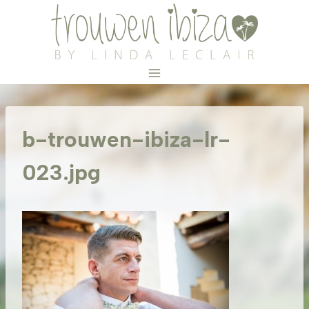
Doorgaan
naar
inhoud
b-trouwen-ibiza-lr-
023.jpg