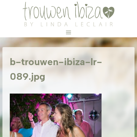
Doorgaan
naar
inhoud
b-trouwen-ibiza-lr-
089.jpg