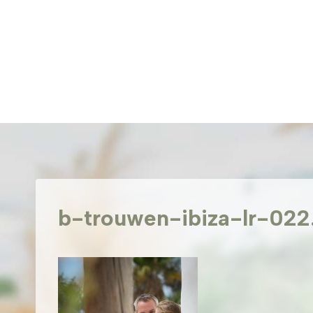
Doorgaan
naar
inhoud
b-trouwen-ibiza-lr-022