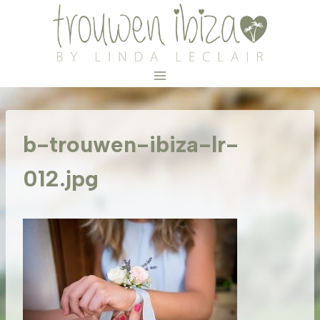
Doorgaan
naar
inhoud
b-trouwen-ibiza-lr-
012.jpg