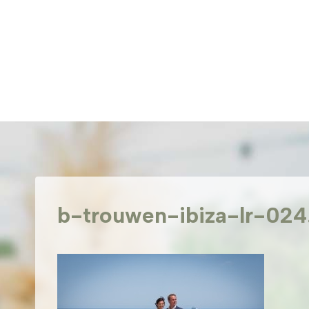
Doorgaan
naar
inhoud
b-trouwen-ibiza-lr-024