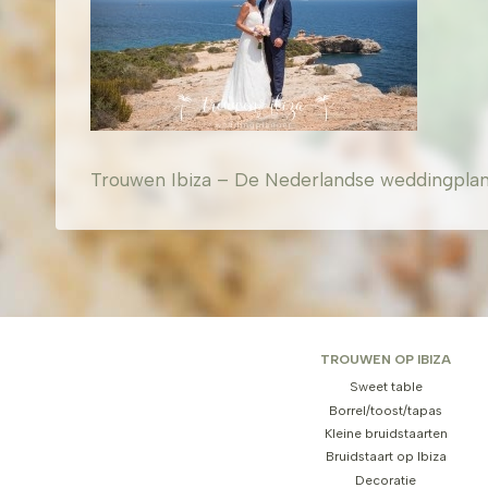
Trouwen Ibiza – De Nederlandse weddingplanner
TROUWEN OP IBIZA
Sweet table
Borrel/toost/tapas
Kleine bruidstaarten
Bruidstaart op Ibiza
Decoratie