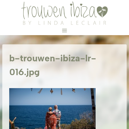
Doorgaan
naar
inhoud
b-trouwen-ibiza-lr-
016.jpg