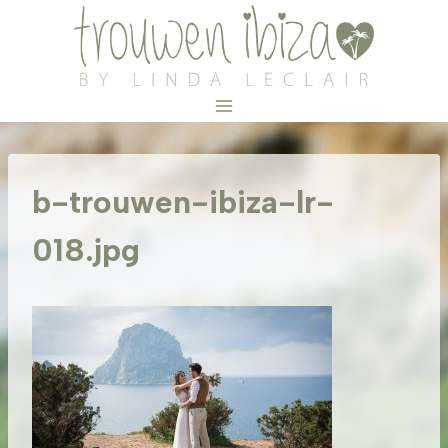
Doorgaan
naar
inhoud
b-trouwen-ibiza-lr-
018.jpg