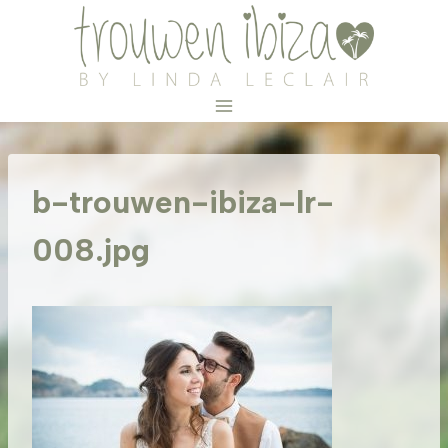
Doorgaan
naar
inhoud
b-trouwen-ibiza-lr-
008.jpg