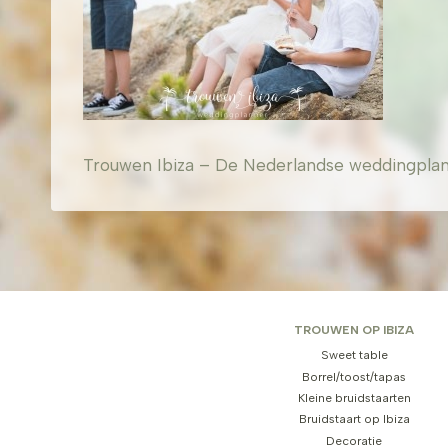
Trouwen Ibiza – De Nederlandse weddingplanner
TROUWEN OP IBIZA
Sweet table
Borrel/toost/tapas
Kleine bruidstaarten
Bruidstaart op Ibiza
Decoratie