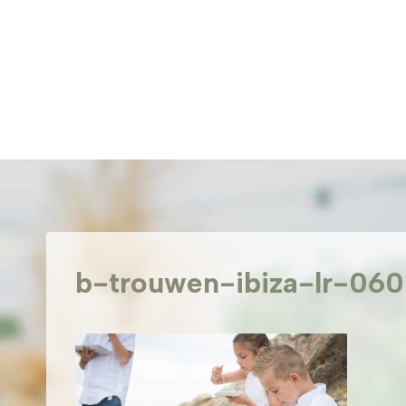
Doorgaan
naar
inhoud
b-trouwen-ibiza-lr-060