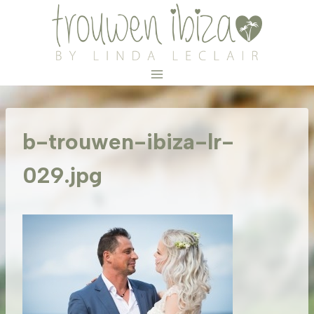
Doorgaan
naar
inhoud
b-trouwen-ibiza-lr-
029.jpg