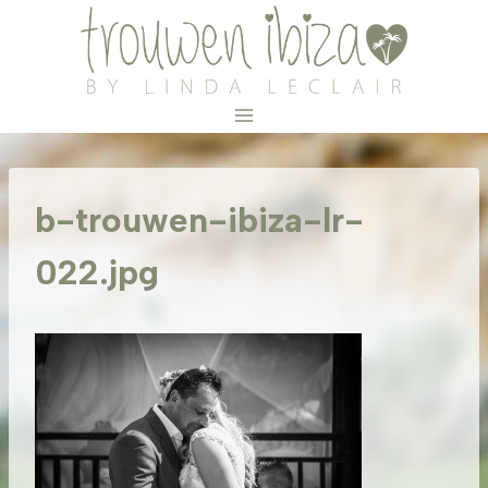
Doorgaan
naar
inhoud
b-trouwen-ibiza-lr-
022.jpg