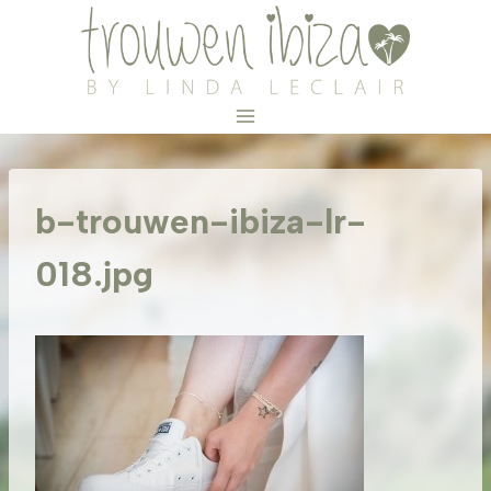
Doorgaan
naar
inhoud
b-trouwen-ibiza-lr-
018.jpg